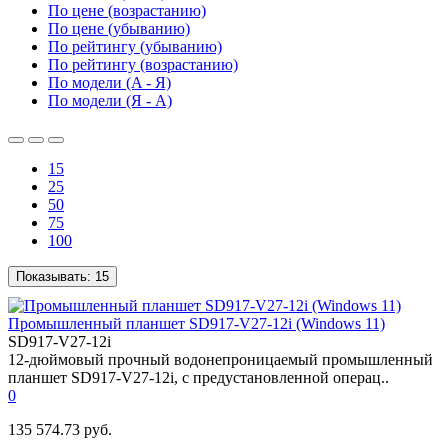
По цене (возрастанию)
По цене (убыванию)
По рейтингу (убыванию)
По рейтингу (возрастанию)
По модели (A - Я)
По модели (Я - A)
15
25
50
75
100
Показывать:
15
Промышленный планшет SD917-V27-12i (Windows 11)
SD917-V27-12i
12-дюймовый прочный водонепроницаемый промышленный
планшет SD917-V27-12i, с предустановленной операц..
0
135 574.73 руб.