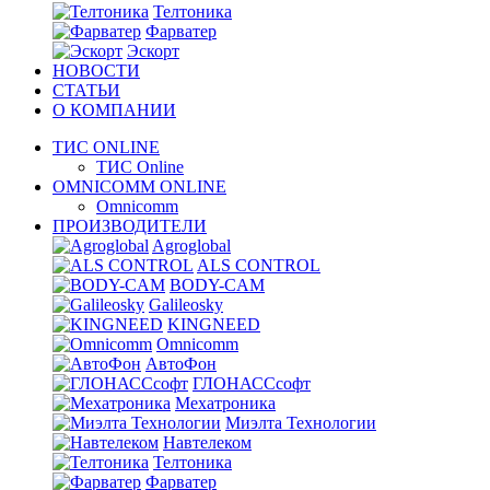
Телтоника
Фарватер
Эскорт
НОВОСТИ
СТАТЬИ
О КОМПАНИИ
ТИС ONLINE
ТИС Online
OMNICOMM ONLINE
Omnicomm
ПРОИЗВОДИТЕЛИ
Agroglobal
ALS CONTROL
BODY-CAM
Galileosky
KINGNEED
Omnicomm
АвтоФон
ГЛОНАССсофт
Мехатроника
Миэлта Технологии
Навтелеком
Телтоника
Фарватер