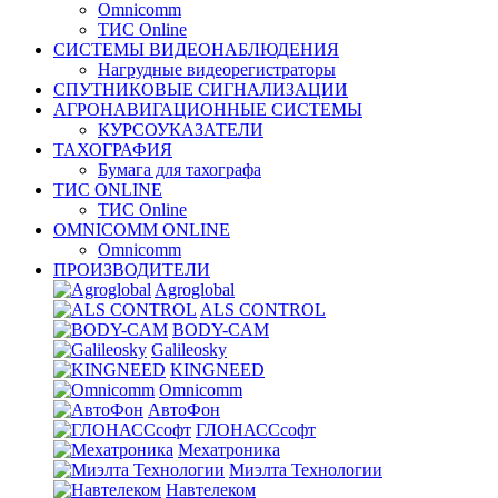
Omnicomm
ТИС Online
СИСТЕМЫ ВИДЕОНАБЛЮДЕНИЯ
Нагрудные видеорегистраторы
СПУТНИКОВЫЕ СИГНАЛИЗАЦИИ
АГРОНАВИГАЦИОННЫЕ СИСТЕМЫ
КУРСОУКАЗАТЕЛИ
ТАХОГРАФИЯ
Бумага для тахографа
ТИС ONLINE
ТИС Online
OMNICOMM ONLINE
Omnicomm
ПРОИЗВОДИТЕЛИ
Agroglobal
ALS CONTROL
BODY-CAM
Galileosky
KINGNEED
Omnicomm
АвтоФон
ГЛОНАССсофт
Мехатроника
Миэлта Технологии
Навтелеком