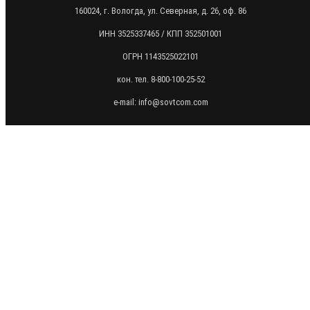
160024, г. Вологда, ул. Северная, д. 26, оф. 86
ИНН 3525337465 / КПП 352501001
ОГРН 1143525022101
кон. тел. 8-800-100-25-52
e-mail: info@sovtcom.com