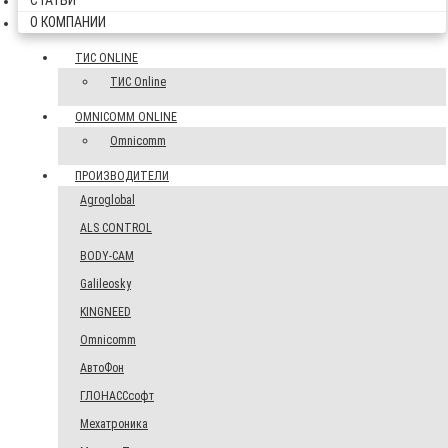
СТАТЬИ
О КОМПАНИИ
ТИС ONLINE
ТИС Online
OMNICOMM ONLINE
Omnicomm
ПРОИЗВОДИТЕЛИ
Agroglobal
ALS CONTROL
BODY-CAM
Galileosky
KINGNEED
Omnicomm
АвтоФон
ГЛОНАССсофт
Мехатроника